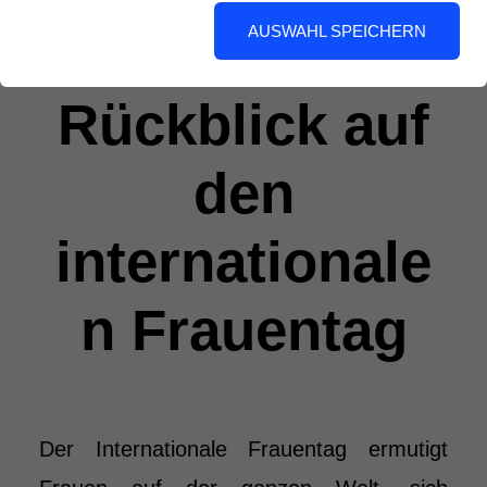
AUSWAHL SPEICHERN
Rückblick auf
den
internationale
n Frauentag
Der Internationale Frauentag ermutigt