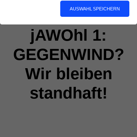
AUSWAHL SPEICHERN
jAWOhl 1:
GEGENWIND?
Wir bleiben
standhaft!