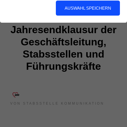
AUSWAHL SPEICHERN
Jahresendklausur der
Geschäftsleitung,
Stabsstellen und
Führungskräfte
VON
STABSSTELLE KOMMUNIKATION