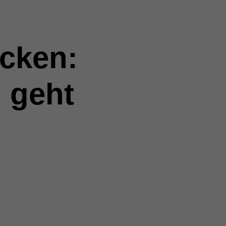
icken:
 geht