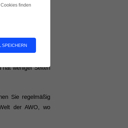
u Cookies finden
og und Austausch.
le Medien vernetzt
 SPEICHERN
se ist als Broschüre
 hat weniger Seiten
chen Sie regelmäßig
 Welt der AWO, wo