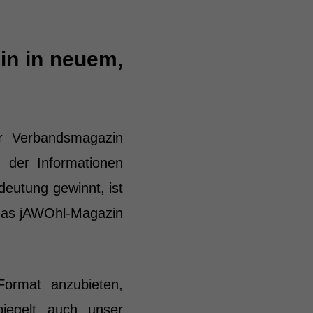
in in neuem,
r Verbandsmagazin
n der Informationen
eutung gewinnt, ist
 das jAWOhl-Magazin
Format anzubieten,
iegelt auch unser