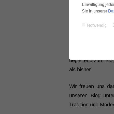
Einwilligung jede
Sie in unserer
Da
Interaktivität un
Leser*innen könne
Notwendig
bleiben.
Auch weiterhin wird
begleitend zum Blo
als bisher.
Wir freuen uns dar
unseren Blog unt
Tradition und Mode