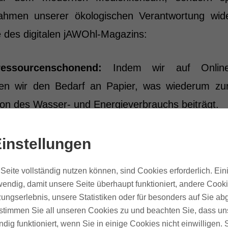
men unserer ökologischen Verantwortung wider
e des digitalen jAWOhl-Magazins:
essourcenschonend:
Indem wir auf Online-V
ren wir den Bedarf an Papier, was wiederum zu
on des Wasser- und Energieverbrauchs beiträgt.
s CO2-Fußabdrucks:
Der Verzicht auf den phys
instellungen
weniger Transport und damit eine geringere CO2-
Seite vollständig nutzen können, sind Cookies erforderlich. Ein
endig, damit unsere Seite überhaupt funktioniert, andere Cookie
levanz:
Digitale Inhalte ermöglichen es uns, Info
ungserlebnis, unsere Statistiken oder für besonders auf Sie ab
 zu verbreiten, sodass unsere Leser*innen imme
te stimmen Sie all unseren Cookies zu und beachten Sie, dass uns
ndig funktioniert, wenn Sie in einige Cookies nicht einwilligen.