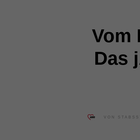
Vom B
Das 
VON
STABSS