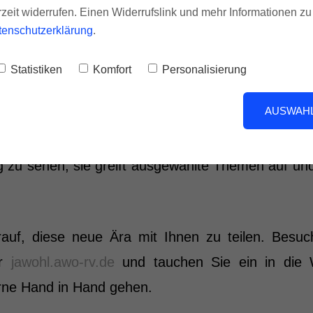
rzeit widerrufen. Einen Widerrufslink und mehr Informationen z
tenschutzerklärung
.
d Vernetzung:
Der Blog schafft Raum für Dial
n Artikel kommentieren, teilen und über sozia
Statistiken
Komfort
Personalisierung
AUSWAHL
 es zweimal im Jahr eine Printausgabe geben. Die
g zu sehen, sie greift ausgewählte Themen auf und
auf, diese neue Ära mit Ihnen zu teilen. Besu
er
jawohl.awo-rv.de
und tauchen Sie ein in die
rne Hand in Hand gehen.