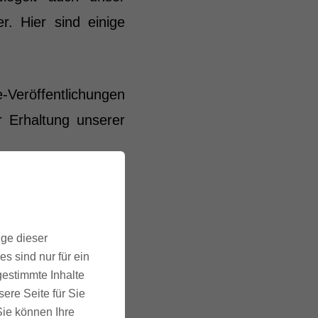
. Hier sind einige
eröffentlichungen
r Erhaltung unserer
ischen Versand des
Belastung.
ige dieser
s sind nur für ein
rmationen schnell zu
gestimmte Inhalte
r auf dem neuesten
ere Seite für Sie
 Sie können Ihre