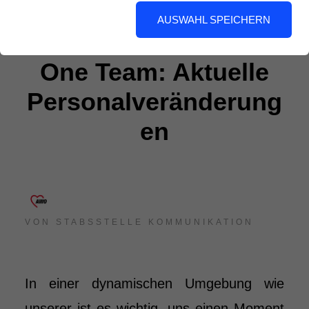
AUSWAHL SPEICHERN
One Team: Aktuelle
Personalveränderung
en
VON
STABSSTELLE KOMMUNIKATION
In einer dynamischen Umgebung wie
unserer ist es wichtig, uns einen Moment