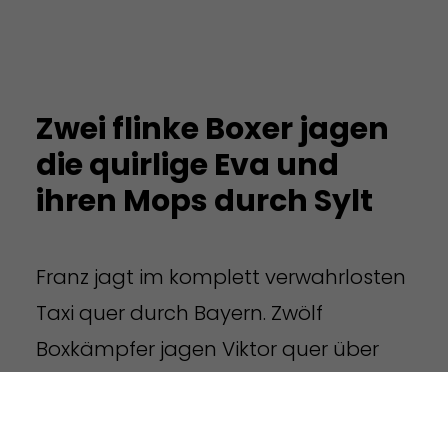
Zwei flinke Boxer jagen
die quirlige Eva und
ihren Mops durch Sylt
Franz jagt im komplett verwahrlosten
Taxi quer durch Bayern. Zwölf
Boxkämpfer jagen Viktor quer über
den großen Sylter Deich. Vogel Quax
zwickt Johnys Pferd Bim. Sylvia wagt